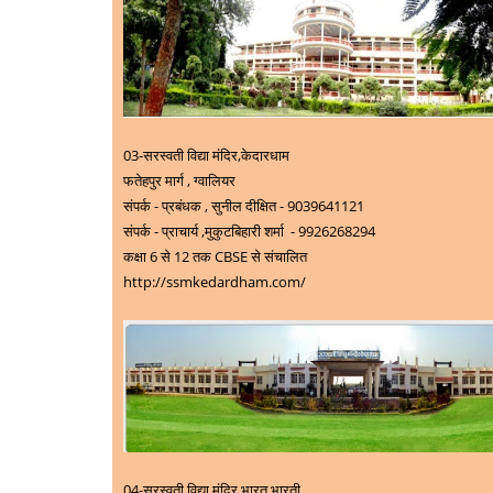
03-
सरस्वती विद्या मंदिर,केदारधाम
फतेहपुर मार्ग , ग्वालियर
संपर्क - प्रबंधक , सुनील दीक्षित - 9039641121
संपर्क - प्राचार्य ,मुकुटबिहारी शर्मा
-
9926268294
कक्षा 6 से 12 तक CBSE से संचालित
http://ssmkedardham.com/
04-
सरस्वती विद्या मंदिर,भारत भारती