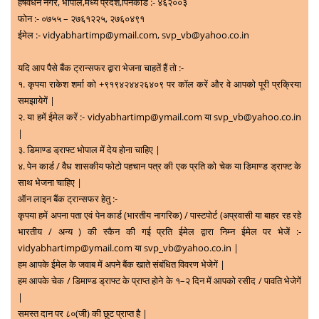
हर्षवर्धन नगर, भोपाल,मध्य प्रदेश,पिनकोड :- ४६२००३
फोन :- ०७५५ – २७६१२२५, २७६०४९१
ईमेल :- vidyabhartimp@ymail.com, svp_vb@yahoo.co.in
यदि आप पैसे बैंक ट्रान्सफर द्वारा भेजना चाहतें हैं तो :-
१. कृपया राकेश शर्मा को +९१९४२४४२६४०९ पर कॉल करें और वे आपको पूरी प्रक्रिया
समझायेगें |
२. या हमें ईमेल करें :- vidyabhartimp@ymail.com या svp_vb@yahoo.co.in
|
३. डिमाण्ड ड्राफ्ट भोपाल में देय होना चाहिए |
४. पेन कार्ड / वैध शासकीय फोटो पहचान पत्र की एक प्रति को चेक या डिमाण्ड ड्राफ्ट के
साथ भेजना चाहिए |
ऑन लाइन बैंक ट्रान्सफर हेतु :-
कृपया हमें अपना पता एवं पेन कार्ड (भारतीय नागरिक) / पास्टपोर्ट (अप्रवासी या बाहर रह रहे
भारतीय / अन्य ) की स्कैन की गई प्रति ईमेल द्वारा निम्न ईमेल पर भेजें :-
vidyabhartimp@ymail.com या svp_vb@yahoo.co.in |
हम आपके ईमेल के जवाब में अपने बैंक खाते संबंधित विवरण भेजेगें |
हम आपके चेक / डिमाण्ड ड्राफ्ट के प्राप्त होने के १–२ दिन में आपको रसीद / पावति भेजेगें
|
समस्त दान पर ८०(जी) की छूट प्राप्त है |