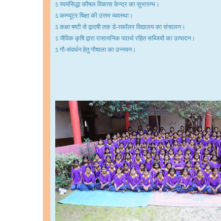
ऽ स्वयंसिद्धा कौषल विकास केन्द्र का सुभारम्भ।
ऽ कम्प्यूटर षिक्षा की उत्तम व्यवस्था।
ऽ कक्षा षष्टी से द्वादषी तक डे-स्काॅलर विद्यालय का संचालन।
ऽ जैविक कृषि द्वारा रासायनिक पदार्थ रहित सब्जियों का उत्पादन।
ऽ गौ-संवर्धन हेतु गौषाला का उन्नयन।