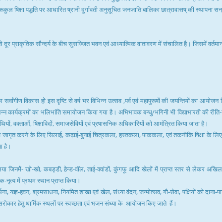
ए गुरूकुल षिक्षा पद्धति पर आधारित ष्रानी दुर्गावती अनुसूचित जनजाति बालिका छात्रावासष् की स्थापना सन
दूर प्राकृतिक सौन्दर्य के बीच सुसज्जित भवन एवं आध्यात्मिक वातावरण में संचालित है। जिसमें वर्तमान
ा सर्वांगीण विकास होे इस दृष्टि से वर्ष भर विभिन्न उत्सव ,पर्व एवं महापुरूषों की जयन्तियों का 
भिन्न कार्यक्रमों का भलिभांति समायोजन किया गया है। अभिभावक बन्धु/भगिनी भी विद्याभारती की रीति-
 वक्ताओं, षिक्षाविदों, समाजसेवियों एवं प्रषासनिक अधिकारियों को आमंत्रित किया जाता है।
 जागृत करने के लिए सिलाई, कढ़ाई-बुनाई चित्रकला, हस्तकला, पाककला, एवं तकनीकि षिक्षा के लिए विषे
ा है।
ें भाग लिया जिनमेें- खो-खो, कबड्डी, हेन्ड-वाॅल, ताई-क्वांडों, कुंगफू आदि खेलों में प्राप्त स्तर से
क-नृत्य में प्रथम स्थान प्राप्त किया।
र्थना, यज्ञ-हवन, श्रमसाधना, नियमित शाखा एवं खेल, संध्या वंदन, जन्मोत्सव, गौ-सेवा, पक्षियों को दाना-पानी
 सरोकार हेतु धार्मिक स्थलों पर स्वच्छता एवं भजन संध्या के आयोजन किए जाते हैं।