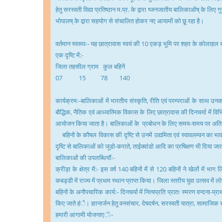
हेतु सरस्वती विद्या प्रतिष्ठान म.प्र. के द्वारा ष्जनजातीय बालिकाओंष् के लि
भोपालष् के द्वारा सहयोग से संचालित होकर नए आयामों को छू़ रहा है।
वर्तमान स्वरूपः- यह छात्रावास स्वयं की 10 एकड़ भूमि पर शहर के कोलाहल से 
एक दृष्टि में:-
जिला तहसील ग्राम कुल बहिनें
07 15 78 140
कार्यक्रमः-बालिकाओं में भारतीय संस्कृति, रीति एवं परम्पराओं के साथ उनक
बौद्धिक, नैतिक एवं आध्यात्मिक विकास के लिए छात्रावास की दिनचर्या में वि
आयोजन किया जाता है। बालिकाओं के प्रबोधन के लिए समय-समय पर अतिथियों,
बहिनों के कौषल विकास की दृष्टि से उनमें उद्यमिता एवं स्वावलम्वन का भाव
दृष्टि से बालिकाओं को जूडो-कराते, ताईक्वांडो आदि का प्रषिक्षण भी दिया जात
बालिकाओं की उपलब्धियाॅंः-
क्रीड़ा के क्षेत्र में:- इस वर्ष 140 बहिनों में से 120 बहिनों ने खेलों म
कबड्डी में राज्य में प्रथम स्थान प्राप्त किया। जिला स्तरीय युवा उत्सव में लो
बहिनों के अनौपचारिक कार्यः- दिनचर्या में नित्यप्रति प्रातः स्मरण वन्दना-प्रा
किए जाते हंै। ज्ञानार्जन हेतु वनसंचार, देषदर्षन, सरस्वती यात्रा, सामाजिक
हमारी आगामी योजनाएॅः-