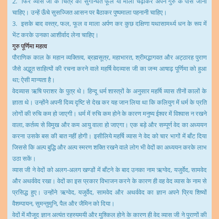
2. फिर व्यास जी के चित्र को सुगन्धित फूल या माला चढ़ाकर अपने गुरु के पास जाना
चाहिए। उन्हें ऊँचे सुसज्जित आसन पर बैठाकर पुष्पमाला पहनानी चाहिए।
3. इसके बाद वस्त्र, फल, फूल व माला अर्पण कर कुछ दक्षिणा यथासामर्थ्य धन के रूप में
भेंट करके उनका आशीर्वाद लेना चाहिए।
गुरु पूर्णिमा महत्व
पौराणिक काल के महान व्यक्तित्व, ब्रह्मसूत्र, महाभारत, श्रीमद्भागवत और अट्ठारह पुराण
जैसे अद्भुत साहित्यों की रचना करने वाले महर्षि वेदव्यास जी का जन्म आषाढ़ पूर्णिमा को हुआ
था; ऐसी मान्यता है।
वेदव्यास ऋषि पराशर के पुत्र थे। हिन्दू धर्म शास्त्रों के अनुसार महर्षि व्यास तीनों कालों के
ज्ञाता थे। उन्होंने अपनी दिव्य दृष्टि से देख कर यह जान लिया था कि कलियुग में धर्म के प्रति
लोगों की रुचि कम हो जाएगी। धर्म में रुचि कम होने के कारण मनुष्य ईश्वर में विश्वास न रखने
वाला, कर्तव्य से विमुख और कम आयु वाला हो जाएगा। एक बड़े और सम्पूर्ण वेद का अध्ययन
करना उसके बस की बात नहीं होगी। इसीलिये महर्षि व्यास ने वेद को चार भागों में बाँट दिया
जिससे कि अल्प बुद्धि और अल्प स्मरण शक्ति रखने वाले लोग भी वेदों का अध्ययन करके लाभ
उठा सकें।
व्यास जी ने वेदों को अलग-अलग खण्डों में बाँटने के बाद उनका नाम ऋग्वेद, यजुर्वेद, सामवेद
और अथर्ववेद रखा। वेदों का इस प्रकार विभाजन करने के कारण ही वह वेद व्यास के नाम से
प्रसिद्ध हुए। उन्होंने ऋग्वेद, यजुर्वेद, सामवेद और अथर्ववेद का ज्ञान अपने प्रिय शिष्यों
वैशम्पायन, सुमन्तुमुनि, पैल और जैमिन को दिया।
वेदों में मौजूद ज्ञान अत्यंत रहस्यमयी और मुश्किल होने के कारण ही वेद व्यास जी ने पुराणों की