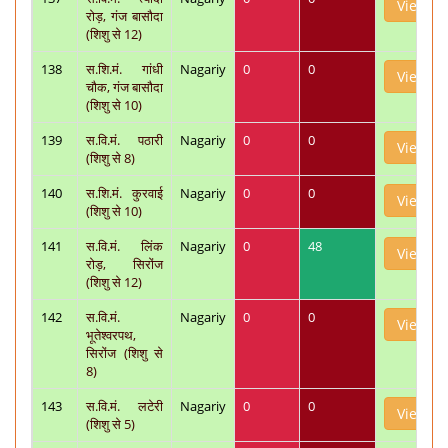
View
रोड़, गंज बासौदा
(शिशु से 12)
138
स.शि.मं. गांधी
Nagariy
0
0
View
चौक, गंज बासौदा
(शिशु से 10)
139
स.वि.मं. पठारी
Nagariy
0
0
View
(शिशु से 8)
140
स.शि.मं. कुरवाई
Nagariy
0
0
View
(शिशु से 10)
141
स.वि.मं. लिंक
Nagariy
0
48
View
रोड़, सिरोंज
(शिशु से 12)
142
स.वि.मं.
Nagariy
0
0
View
भूतेश्वरपथ,
सिरोंज (शिशु से
8)
143
स.वि.मं. लटेरी
Nagariy
0
0
View
(शिशु से 5)