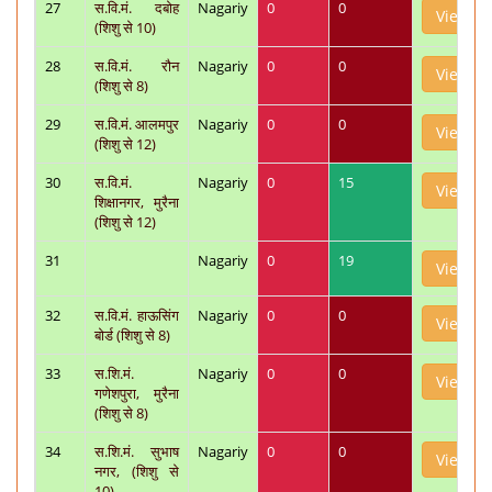
27
स.वि.मं. दबोह
Nagariy
0
0
View
(शिशु से 10)
28
स.वि.मं. रौन
Nagariy
0
0
View
(शिशु से 8)
29
स.वि.मं. आलमपुर
Nagariy
0
0
View
(शिशु से 12)
30
स.वि.मं.
Nagariy
0
15
View
शिक्षानगर, मुरैना
(शिशु से 12)
31
Nagariy
0
19
View
32
स.वि.मं. हाऊसिंग
Nagariy
0
0
View
बोर्ड (शिशु से 8)
33
स.शि.मं.
Nagariy
0
0
View
गणेशपुरा, मुरैना
(शिशु से 8)
34
स.शि.मं. सुभाष
Nagariy
0
0
View
नगर, (शिशु से
10)