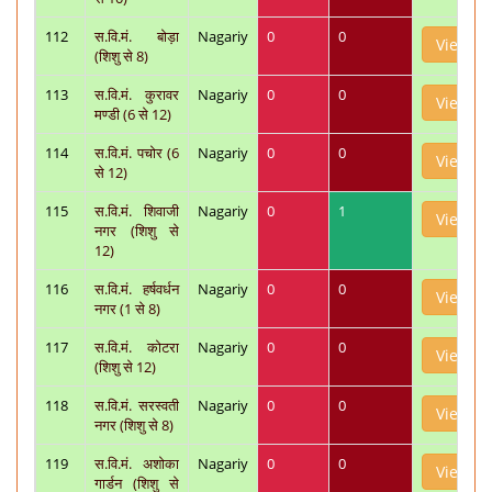
112
स.वि.मं. बोड़ा
Nagariy
0
0
View
(शिशु से 8)
113
स.वि.मं. कुरावर
Nagariy
0
0
View
मण्डी (6 से 12)
114
स.वि.मं. पचोर (6
Nagariy
0
0
View
से 12)
115
स.वि.मं. शिवाजी
Nagariy
0
1
View
नगर (शिशु से
12)
116
स.वि.मं. हर्षवर्धन
Nagariy
0
0
View
नगर (1 से 8)
117
स.वि.मं. कोटरा
Nagariy
0
0
View
(शिशु से 12)
118
स.वि.मं. सरस्वती
Nagariy
0
0
View
नगर (शिशु से 8)
119
स.वि.मं. अशोका
Nagariy
0
0
View
गार्डन (शिशु से