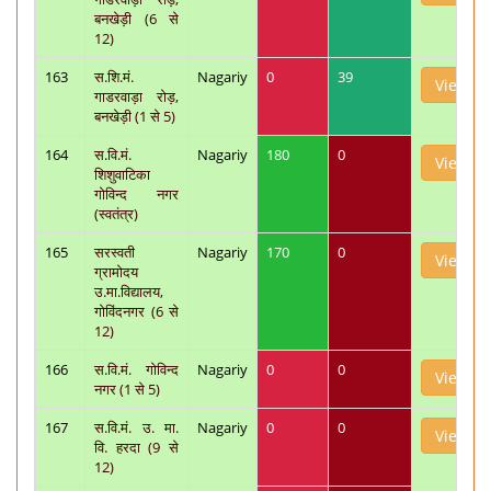
बनखेड़ी (6 से
12)
163
स.शि.मं.
Nagariy
0
39
View
गाडरवाड़ा रोड़,
बनखेड़ी (1 से 5)
164
स.वि.मं.
Nagariy
180
0
View
शिशुवाटिका
गोविन्द नगर
(स्वतंत्र)
165
सरस्वती
Nagariy
170
0
View
ग्रामोदय
उ.मा.विद्यालय,
गोविंदनगर (6 से
12)
166
स.वि.मं. गोविन्द
Nagariy
0
0
View
नगर (1 से 5)
167
स.वि.मं. उ. मा.
Nagariy
0
0
View
वि. हरदा (9 से
12)