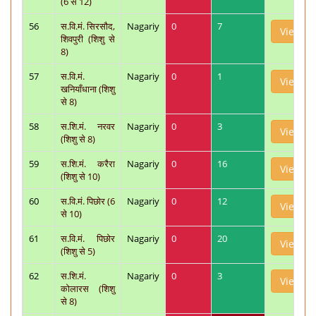
(6 से 12)
56
स.वि.मं. सिरसौद,
Nagariy
0
7
View
शिवपुरी (शिशु से
8)
57
स.वि.मं.
Nagariy
0
1
View
खनियाँधाना (शिशु
से 8)
58
स.शि.मं. नरवर
Nagariy
0
3
View
(शिशु से 8)
59
स.शि.मं. करैरा
Nagariy
0
16
View
(शिशु से 10)
60
स.वि.मं. पिछोर (6
Nagariy
0
12
View
से 10)
61
स.वि.मं. पिछोर
Nagariy
0
20
View
(शिशु से 5)
62
स.शि.मं.
Nagariy
0
3
View
कोलारस (शिशु
से 8)