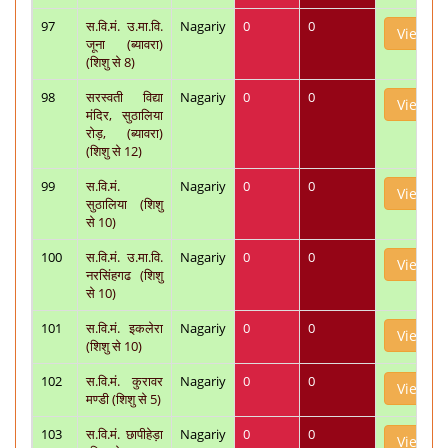
97
स.वि.मं. उ.मा.वि.
Nagariy
0
0
View
जूना (ब्यावरा)
(शिशु से 8)
98
सरस्वती विद्या
Nagariy
0
0
View
मंदिर, सुठालिया
रोड़, (ब्यावरा)
(शिशु से 12)
99
स.वि.मं.
Nagariy
0
0
View
सुठालिया (शिशु
से 10)
100
स.वि.मं. उ.मा.वि.
Nagariy
0
0
View
नरसिंहगढ (शिशु
से 10)
101
स.वि.मं. इकलेरा
Nagariy
0
0
View
(शिशु से 10)
102
स.वि.मं. कुरावर
Nagariy
0
0
View
मण्डी (शिशु से 5)
103
स.वि.मं. छापीहेड़ा
Nagariy
0
0
View