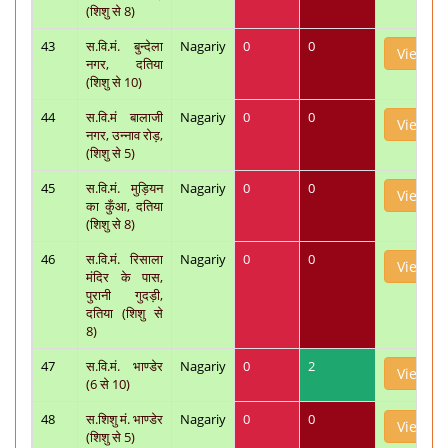
(शिशु से 8)
43
स.वि.मं. बुन्देला
Nagariy
0
0
View
नगर, दतिया
(शिशु से 10)
44
स.वि.मं बालाजी
Nagariy
0
0
View
नगर, उन्नाव रोड़,
(शिशु से 5)
45
स.वि.मं. मुड़ियन
Nagariy
0
0
View
का कुँआ, दतिया
(शिशु से 8)
46
स.वि.मं. रिसाला
Nagariy
0
0
View
मंदिर के पास,
पुरानी गुदड़ी,
दतिया (शिशु से
8)
47
स.वि.मं. भाण्डेर
Nagariy
0
2
View
(6 से 10)
48
स.शिशु मं. भाण्डेर
Nagariy
0
0
View
(शिशु से 5)