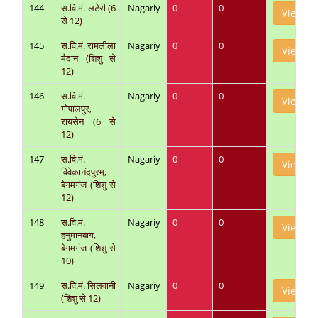
144
स.वि.मं. लटेरी (6
Nagariy
0
0
View
से 12)
145
स.वि.मं. रामलीला
Nagariy
0
0
View
मैदान (शिशु से
12)
146
स.वि.मं.
Nagariy
0
0
View
गोपालपुर,
रायसेन (6 से
12)
147
स.वि.मं.
Nagariy
0
0
View
विवेकानंदपुरम्,
बेगमगंज (शिशु से
12)
148
स.वि.मं.
Nagariy
0
0
View
हनुमानबाग,
बेगमगंज (शिशु से
10)
149
स.वि.मं. सिलवानी
Nagariy
0
0
View
(शिशु से 12)