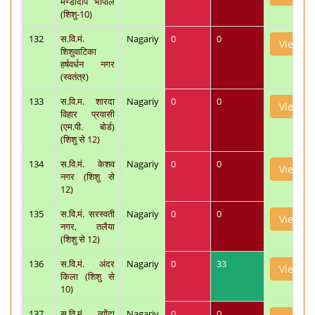
मण्डीदीप भोपाल
(शिशु-10)
132
स.वि.मं.
Nagariy
0
0
View
शिशुवाटिका
हर्षवर्धन नगर
(स्वतंत्र)
133
स.वि.म. शारदा
Nagariy
0
0
View
विहार प्रवासी
(एम.पी. बोर्ड)
(शिशु से 12)
134
स.वि.मं. केशव
Nagariy
0
0
View
नगर (शिशु से
12)
135
स.वि.मं. सरस्वती
Nagariy
0
0
View
नगर, तलैया
(शिशु से 12)
136
स.वि.मं. अंदर
Nagariy
0
33
View
किला (शिशु से
10)
137
स.वि.मं. त्योंदा
Nagariy
0
0