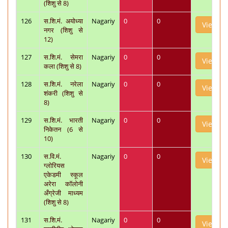
(शिशु से 8)
126
स.शि.मं. अयोध्या
Nagariy
0
0
View
नगर (शिशु से
12)
127
स.शि.मं. सेमरा
Nagariy
0
0
View
कला (शिशु से 8)
128
स.शि.मं. नरेला
Nagariy
0
0
View
शंकरी (शिशु से
8)
129
स.शि.मं. भारती
Nagariy
0
0
View
निकेतन (6 से
10)
130
स.वि.मं.
Nagariy
0
0
View
ग्लोरियस
एकेडमी स्कूल
अरेरा कॉलोनी
अँग्रेजी माध्यम
(शिशु से 8)
131
स.शि.मं.
Nagariy
0
0
View