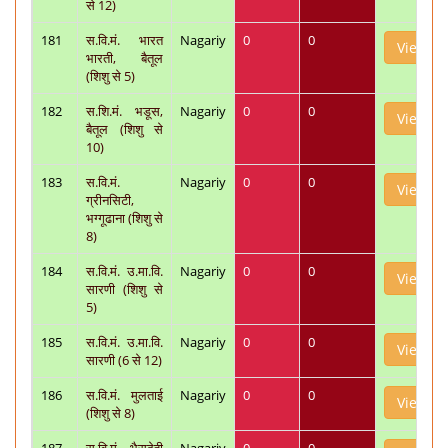
से 12)
181
स.वि.मं. भारत
Nagariy
0
0
View
भारती, बैतूल
(शिशु से 5)
182
स.शि.मं. भडूस,
Nagariy
0
0
View
बैतूल (शिशु से
10)
183
स.वि.मं.
Nagariy
0
0
View
ग्रीनसिटी,
भग्गूढाना (शिशु से
8)
184
स.वि.मं. उ.मा.वि.
Nagariy
0
0
View
सारणी (शिशु से
5)
185
स.वि.मं. उ.मा.वि.
Nagariy
0
0
View
सारणी (6 से 12)
186
स.वि.मं. मुलताई
Nagariy
0
0
View
(शिशु से 8)