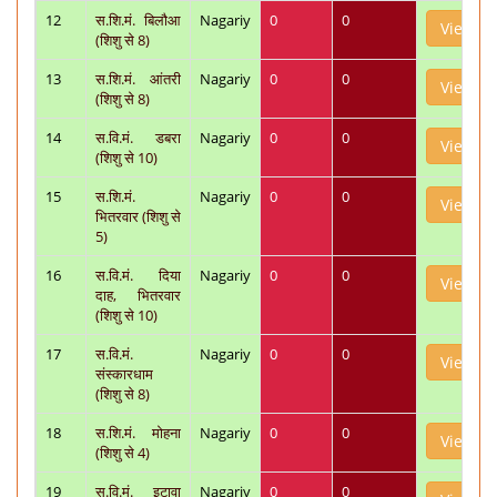
12
स.शि.मं. बिलौआ
Nagariy
0
0
View
(शिशु से 8)
13
स.शि.मं. आंतरी
Nagariy
0
0
View
(शिशु से 8)
14
स.वि.मं. डबरा
Nagariy
0
0
View
(शिशु से 10)
15
स.शि.मं.
Nagariy
0
0
View
भितरवार (शिशु से
5)
16
स.वि.मं. दिया
Nagariy
0
0
View
दाह, भितरवार
(शिशु से 10)
17
स.वि.मं.
Nagariy
0
0
View
संस्कारधाम
(शिशु से 8)
18
स.शि.मं. मोहना
Nagariy
0
0
View
(शिशु से 4)
19
स.वि.मं. इटावा
Nagariy
0
0