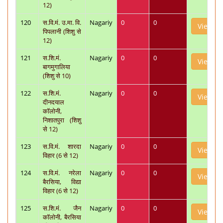
12)
120
स.वि.मं. उ.मा. वि.
Nagariy
0
0
View
पिपलानी (शिशु से
12)
121
स.शि.मं.
Nagariy
0
0
View
बागमुगालिया
(शिशु से 10)
122
स.शि.मं.
Nagariy
0
0
View
दीनदयाल
कॉलोनी,
निशातपुरा (शिशु
से 12)
123
स.वि.मं. शारदा
Nagariy
0
0
View
विहार (6 से 12)
124
स.वि.मं. नरेला
Nagariy
0
0
View
बैरसिया, विद्या
विहार (6 से 12)
125
स.शि.मं. जैन
Nagariy
0
0
View
कॉलोनी, बैरसिया