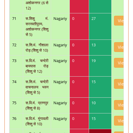
अशोकनगर (6 से
12)
71
स.शिशु मं.
Nagariy
0
27
View
सरस्वतीपुरम,
अशोकनगर (शिशु
से 5)
72
स.शि.मं. गौशाला
Nagariy
0
13
View
रोड़ (शिशु से 10)
73
स.वि.मं. चन्देरी
Nagariy
0
19
View
बायपास रोड़
(शिशु से 12)
74
स.शि.मं. चन्देरी
Nagariy
0
15
View
वाचनालय भवन
(शिशु से 5)
75
स.वि.मं. प्राणपुर
Nagariy
0
10
View
(शिशु से 8)
76
स.वि.मं. मुंगावली
Nagariy
0
15
View
(शिशु से 10)