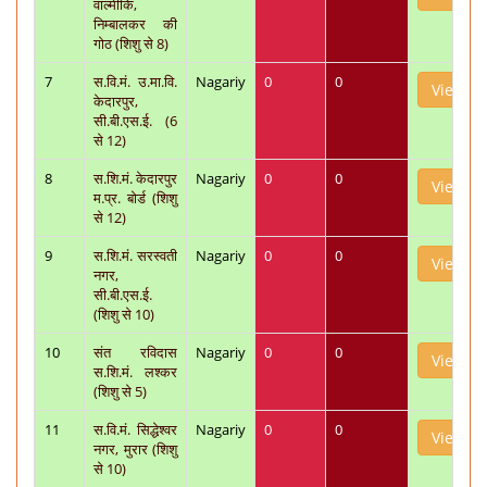
वाल्मीकि,
निम्बालकर की
गोठ (शिशु से 8)
7
स.वि.मं. उ.मा.वि.
Nagariy
0
0
View
केदारपुर,
सी.बी.एस.ई. (6
से 12)
8
स.शि.मं. केदारपुर
Nagariy
0
0
View
म.प्र. बोर्ड (शिशु
से 12)
9
स.शि.मं. सरस्वती
Nagariy
0
0
View
नगर,
सी.बी.एस.ई.
(शिशु से 10)
10
संत रविदास
Nagariy
0
0
View
स.शि.मं. लश्कर
(शिशु से 5)
11
स.वि.मं. सिद्धेश्वर
Nagariy
0
0
View
नगर, मुरार (शिशु
से 10)