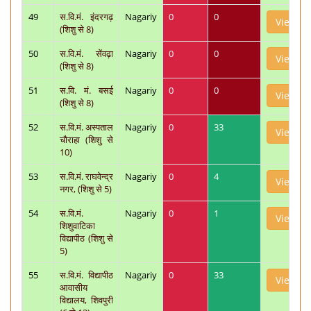
49
स.वि.मं. इंदरगढ़
Nagariy
0
0
View
(शिशु से 8)
50
स.वि.मं. सेंवढ़ा
Nagariy
0
0
View
(शिशु से 8)
51
स.वि. मं. बसई
Nagariy
0
0
View
(शिशु से 8)
52
स.वि.मं. अस्पताल
Nagariy
0
33
View
चौराहा (शिशु से
10)
53
स.वि.मं. राघवेन्द्र
Nagariy
0
4
View
नगर, (शिशु से 5)
54
स.वि.मं.
Nagariy
0
1
View
शिशुवाटिका
विद्यापीठ (शिशु से
5)
55
स.वि.मं. विद्यापीठ
Nagariy
0
33
View
आवासीय
विद्यालय, शिवपुरी