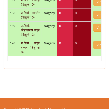
187
स.वि.मं. भैसदेही
Nagariy
0
0
View
(शिशु से 10)
188
स.शि.मं. आठनेर
Nagariy
0
0
View
(शिशु से 10)
189
स.शि.मं.
Nagariy
0
0
View
घोड़ाडोंगरी, बैतूल
(शिशु से 12)
190
स.शि.मं. बैतूल
Nagariy
0
0
View
बाजार (शिशु से
8)