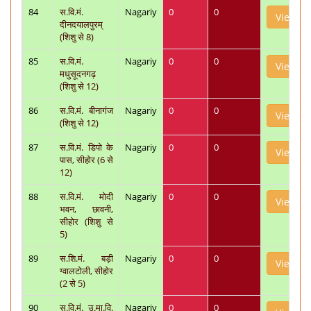
84
स.वि.मं.
Nagariy
0
0
View
दीनदयालपुरम्
(शिशु से 8)
85
स.वि.मं.
Nagariy
0
0
View
मधुसूदनगढ़
(शिशु से 12)
86
स.वि.मं. बीनागंज
Nagariy
0
0
View
(शिशु से 12)
87
स.वि.मं. डिपो के
Nagariy
0
0
View
पास, सीहोर (6 से
12)
88
स.वि.मं. मोदी
Nagariy
0
0
View
भवन, छावनी,
सीहोर (शिशु से
5)
89
स.शि.मं. बड़ी
Nagariy
0
0
View
ग्वालटोली, सीहोर
(2 से 5)
90
स.वि.मं. उ.मा.वि.
Nagariy
0
0