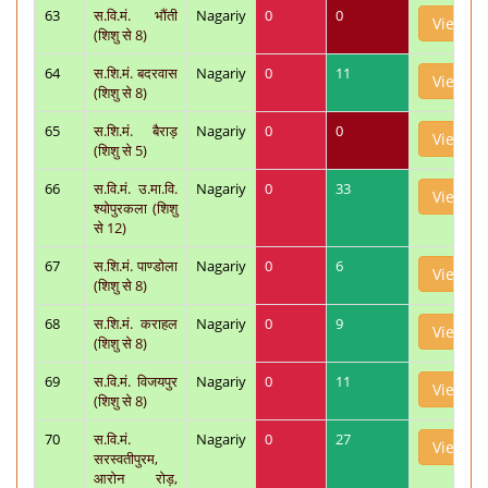
63
स.वि.मं. भौंती
Nagariy
0
0
View
(शिशु से 8)
64
स.शि.मं. बदरवास
Nagariy
0
11
View
(शिशु से 8)
65
स.शि.मं. बैराड़
Nagariy
0
0
View
(शिशु से 5)
66
स.वि.मं. उ.मा.वि.
Nagariy
0
33
View
श्योपुरकला (शिशु
से 12)
67
स.शि.मं. पाण्डोला
Nagariy
0
6
View
(शिशु से 8)
68
स.शि.मं. कराहल
Nagariy
0
9
View
(शिशु से 8)
69
स.वि.मं. विजयपुर
Nagariy
0
11
View
(शिशु से 8)
70
स.वि.मं.
Nagariy
0
27
View
सरस्वतीपुरम,
आरोन रोड़,