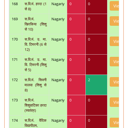
168
स.वि.मं. हरदा (1
Nagariy
0
0
View
से 8)
169
स.वि.मं.
Nagariy
0
0
View
खिरकिया (शिशु
से 10)
170
स.वि.मं. उ. मा.
Nagariy
0
0
View
वि. टिमरनी (6 से
12)
171
स.वि.मं. उ. मा.
Nagariy
0
0
View
वि. टिमरनी (शिशु
से 5)
172
स.वि.मं. सिवनी
Nagariy
0
2
View
मालवा (शिशु से
8)
173
स.वि.मं.
Nagariy
0
0
View
शिशुवाटिका हरदा
(स्वतंत्र)
174
स.वि.मं. वैदिक
Nagariy
0
0
View
विद्यापीठम,