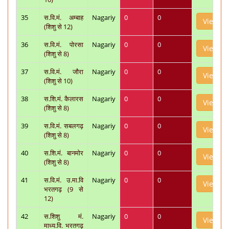
35
स.वि.मं. अम्बाह
Nagariy
0
0
View
(शिशु से 12)
36
स.वि.मं. पोरसा
Nagariy
0
0
View
(शिशु से 8)
37
स.वि.मं. जौरा
Nagariy
0
0
View
(शिशु से 10)
38
स.शि.मं. कैलारस
Nagariy
0
0
View
(शिशु से 8)
39
स.वि.मं. सबलगढ़
Nagariy
0
0
View
(शिशु से 8)
40
स.शि.मं. बानमोर
Nagariy
0
0
View
(शिशु से 8)
41
स.वि.मं. उ.मा.वि
Nagariy
0
0
View
भरतगढ़ (9 से
12)
42
स.शिशु मं.
Nagariy
0
0
View
माध्य.वि. भरतगढ़