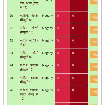
View
रोड, भिण्ड (शिशु
से 12)
20
स.शि.मं. मेहगांव
Nagariy
0
0
View
(शिशु से 8)
21
स.वि.मं. गोरमी
Nagariy
0
0
View
(शिशु से 10)
22
स.वि.मं. मौ (शिशु
Nagariy
0
0
View
से 8)
23
स.वि.मं. गहेली
Nagariy
0
0
View
(शिशु से 8)
24
स.वि.मं. अड़ोखर
Nagariy
0
0
View
(शिशु से 12)
25
स.वि.मं. असवार
Nagariy
0
0
View
(शिशु से 10)
26
स.वि.मं. उ.मा.वि.
Nagariy
0
0
View
लहार (शिशु से
12)