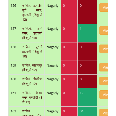
156
स.वि.मं. उ.मा.वि.
Nagariy
0
0
View
बूढ़ी माता,
इटारसी (शिशु से
12)
157
स.शि.मं. आर्य
Nagariy
0
1
View
नगर, इटारसी
(शिशु से 10)
158
स.वि.मं. पुरानी
Nagariy
0
0
View
इटारसी (शिशु से
10)
159
स.वि.मं. सोहागपुर
Nagariy
0
0
View
(शिशु से 12)
160
स.वि.मं. पिपरिया
Nagariy
0
0
View
(शिशु से 12)
161
स.वि.मं. केशव
Nagariy
0
12
View
नगर बनखेडी (8
से 12)
162
स.वि.मं.
Nagariy
0
34
View
गाडरवाड़ा रोड़,