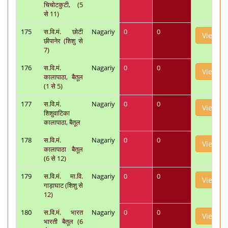
चिचोटकुटी, (5
से 11)
175
स.वि.मं. छोटी
Nagariy
0
0
View
छीपानेर (शिशु से
7)
176
स.वि.मं.
Nagariy
0
0
View
कालापाठा, बैतूल
(1 से 5)
177
स.वि.मं.
Nagariy
0
0
View
शिशुवाटिका
कालापाठा, बैतूल
178
स.वि.मं.
Nagariy
0
0
View
कालापाठा बैतूल
(6 से 12)
179
स.वि.मं. मा.वि.
Nagariy
0
0
View
गाड़ाघाट (शिशु से
12)
180
स.वि.मं. भारत
Nagariy
0
0
View
भारती बैतूल (6