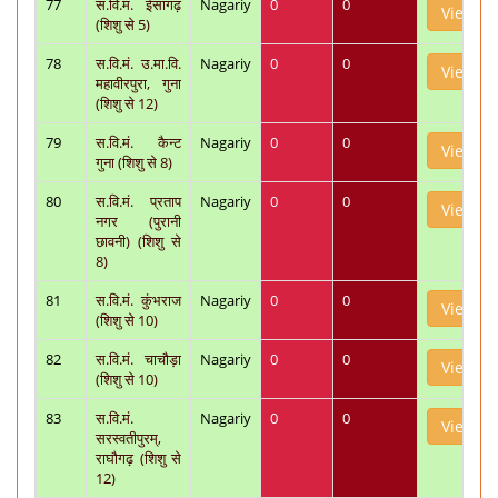
77
स.वि.मं. ईसागढ़
Nagariy
0
0
View
(शिशु से 5)
78
स.वि.मं. उ.मा.वि.
Nagariy
0
0
View
महावीरपुरा, गुना
(शिशु से 12)
79
स.वि.मं. कैन्ट
Nagariy
0
0
View
गुना (शिशु से 8)
80
स.वि.मं. प्रताप
Nagariy
0
0
View
नगर (पुरानी
छावनी) (शिशु से
8)
81
स.वि.मं. कुंभराज
Nagariy
0
0
View
(शिशु से 10)
82
स.वि.मं. चाचौड़ा
Nagariy
0
0
View
(शिशु से 10)
83
स.वि.मं.
Nagariy
0
0
View
सरस्वतीपुरम्,
राघौगढ़ (शिशु से
12)