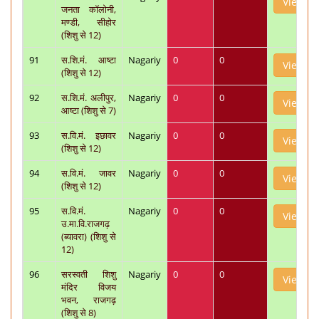
View
जनता कॉलोनी,
मण्डी, सीहोर
(शिशु से 12)
91
स.शि.मं. आष्टा
Nagariy
0
0
View
(शिशु से 12)
92
स.शि.मं. अलीपुर,
Nagariy
0
0
View
आष्टा (शिशु से 7)
93
स.वि.मं. इछावर
Nagariy
0
0
View
(शिशु से 12)
94
स.वि.मं. जावर
Nagariy
0
0
View
(शिशु से 12)
95
स.वि.मं.
Nagariy
0
0
View
उ.मा.वि.राजगढ़
(ब्यावरा) (शिशु से
12)
96
सरस्वती शिशु
Nagariy
0
0
View
मंदिर विजय
भवन, राजगढ़
(शिशु से 8)