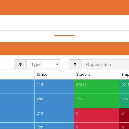
School
Student
Emp
1131
24352
204
658
525
536
210
0
0
177
0
0