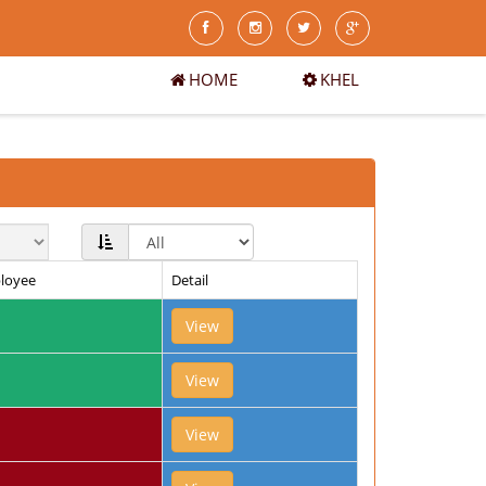
HOME
KHEL
loyee
Detail
1
View
View
View