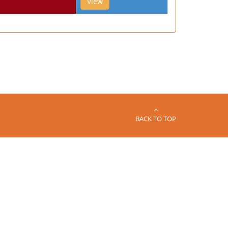
View
BACK TO TOP