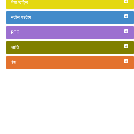
भैया/बहिन
नवीन प्रवेश
RTE
जाति
पंथ