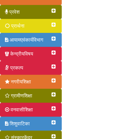
प्रवेश
प्रार्थना
आयामएवंकार्यविभाग
केन्द्रीयविषय
प्रकल्प
नगरीयशिक्षा
ग्रामीणशिक्षा
वनवासीशिक्षा
शिशुवाटिका
संस्कारकेंद्र