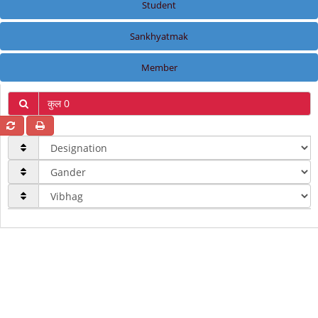
Student
Sankhyatmak
Member
कुल 0