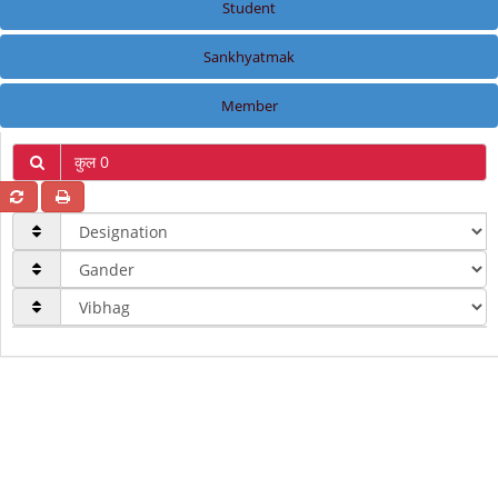
Student
Sankhyatmak
Member
कुल 0