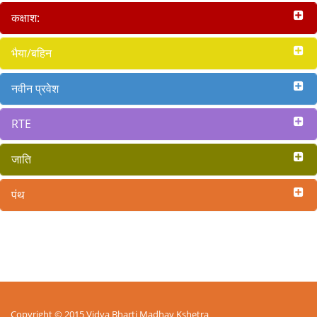
कक्षाश:
भैया/बहिन
नवीन प्रवेश
RTE
जाति
पंथ
Copyright © 2015 Vidya Bharti Madhay Kshetra