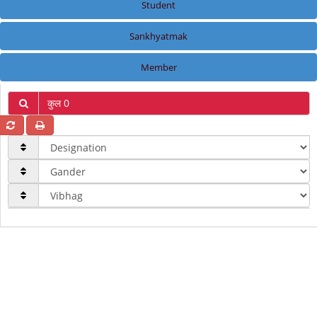
Student
Sankhyatmak
Member
कुल 0