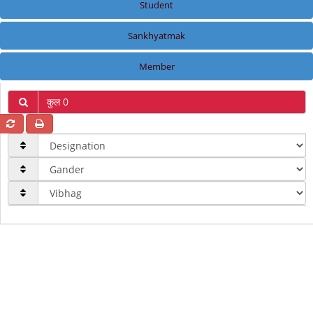
Student
Sankhyatmak
Member
कुल 0