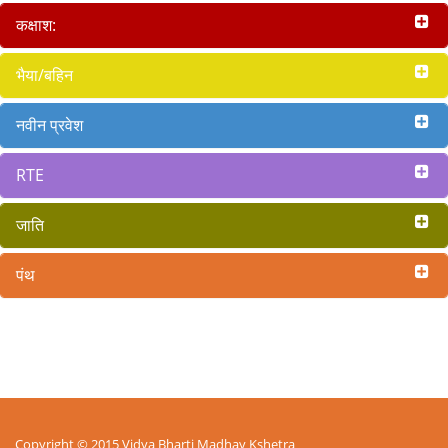
कक्षाश:
भैया/बहिन
नवीन प्रवेश
RTE
जाति
पंथ
Copyright © 2015 Vidya Bharti Madhay Kshetra