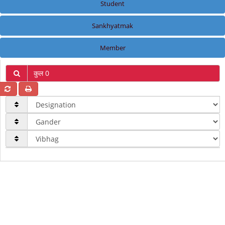
Student
Sankhyatmak
Member
कुल 0