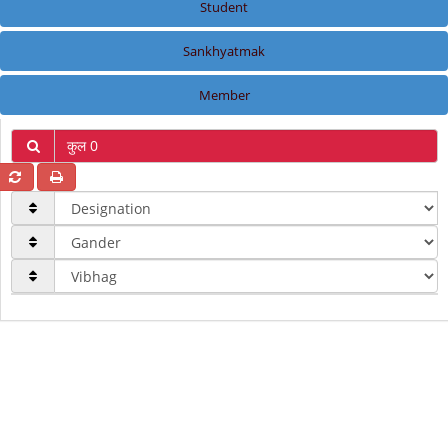
Student
Sankhyatmak
Member
कुल 0