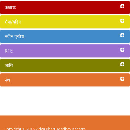
कक्षाश:
भैया/बहिन
नवीन प्रवेश
RTE
जाति
पंथ
Copyright © 2015 Vidya Bharti Madhay Kshetra