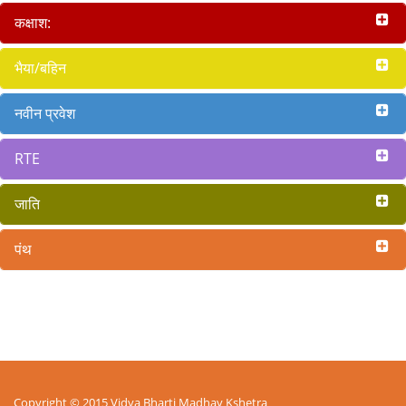
कक्षाश:
भैया/बहिन
नवीन प्रवेश
RTE
जाति
पंथ
Copyright © 2015 Vidya Bharti Madhay Kshetra