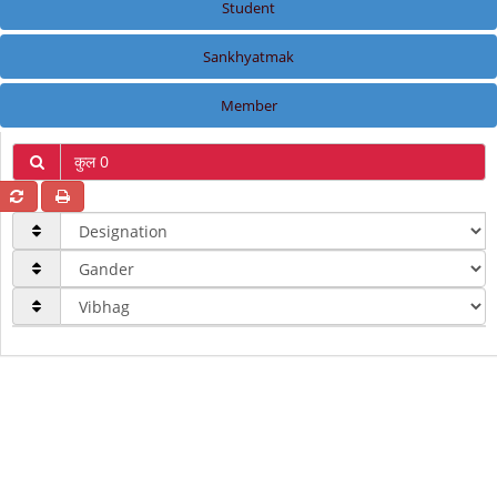
Student
Sankhyatmak
Member
कुल 0