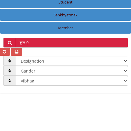
Student
Sankhyatmak
Member
कुल 0