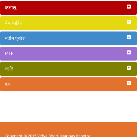
कक्षाश:
भैया/बहिन
नवीन प्रवेश
RTE
जाति
पंथ
Copyright © 2015 Vidya Bharti Madhay Kshetra