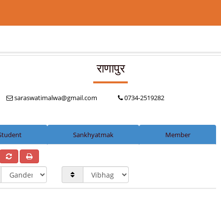
राणापुर
saraswatimalwa@gmail.com
0734-2519282
Student
Sankhyatmak
Member