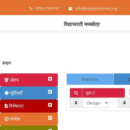
0755-2761197
info@vidyabhartimk.org
विद्याभारती मध्यक्षेत्र
झाबुआ
उद्देश्य
Employee
सुविधाएँ
कुल 0
विशेषताएं
गणवेश