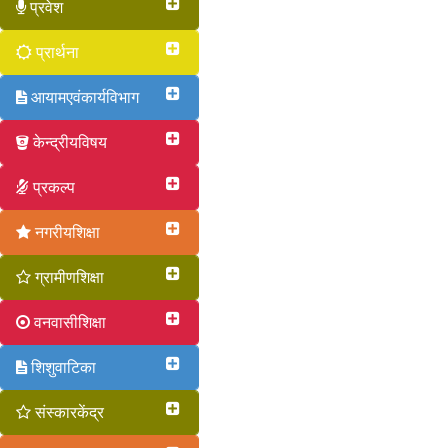
प्रवेश
प्रार्थना
आयामएवंकार्यविभाग
केन्द्रीयविषय
प्रकल्प
नगरीयशिक्षा
ग्रामीणशिक्षा
वनवासीशिक्षा
शिशुवाटिका
संस्कारकेंद्र