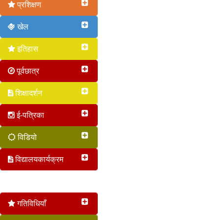
प्रशिक्षण
खेल
इतिहास
पूर्वछात्र
शिक्षादर्शन
ई-पत्रिका
विडियो
विद्यालयकार्यक्रम
वृत 2017
गतिविधियाँ