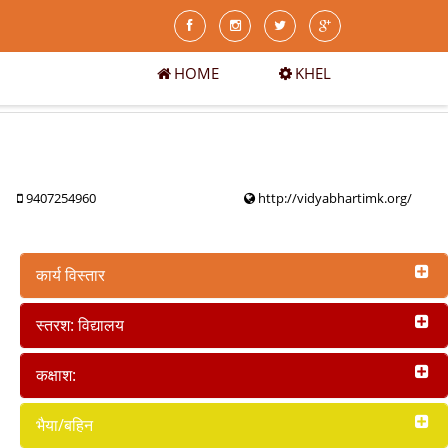
HOME
KHEL
9407254960
http://vidyabhartimk.org/
कार्य विस्तार
स्तरश: विद्यालय
कक्षाश:
भैया/बहिन